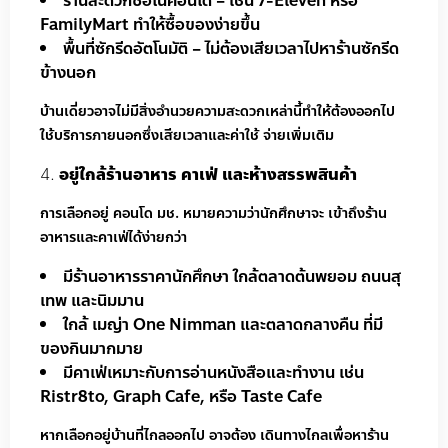
ร้านสะดวกซื้อในคอนโด – เช่น 7-Eleven หรือ
FamilyMart ทำให้ซื้อของง่ายขึ้น
พื้นที่ซักรีดอัตโนมัติ – ไม่ต้องเสียเวลาไปหาร้านซักรีด
ข้างนอก
บ้านเดี่ยวอาจไม่มีสิ่งอำนวยความสะดวกเหล่านี้ทำให้ต้องออกไป
ใช้บริการภายนอกซึ่งเสียเวลาและค่าใช้ จ่ายเพิ่มเติม
อยู่ใกล้ร้านอาหาร คาเฟ่ และห้างสรรพสินค้า
การเลือกอยู่ คอนโด มช. หมายความว่านักศึกษาจะ เข้าถึงร้าน
อาหารและคาเฟ่ได้ง่ายกว่า
มีร้านอาหารราคานักศึกษา ใกล้ตลาดต้นพยอม ถนนสุ
เทพ และนิมมาน
ใกล้ เมญ่า One Nimman และตลาดกลางคืน ที่มี
ของกินมากมาย
มีคาเฟ่เหมาะกับการอ่านหนังสือและทำงาน เช่น
Ristr8to, Graph Cafe, หรือ Taste Cafe
หากเลือกอยู่บ้านที่ไกลออกไป อาจต้อง เดินทางไกลเพื่อหาร้าน