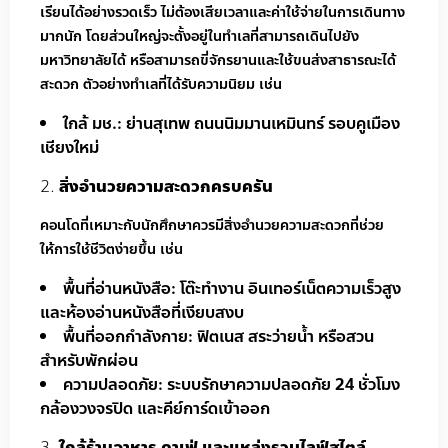
เรียนได้อย่างรวดเร็ว ไม่ต้องเสียเวลาและค่าใช้จ่ายในการเดินทาง
มากนัก โดยส่วนใหญ่จะตั้งอยู่ในทำเลที่สามารถเดินไปยัง
มหาวิทยาลัยได้ หรือสามารถขี่จักรยานและใช้ขนส่งสาธารณะได้
สะดวก ตัวอย่างทำเลที่ได้รับความนิยม เช่น
ใกล้ มช.: ย่านสุเทพ ถนนนิมมานเหมินทร์ รอบคูเมือง
เชียงใหม่
สิ่งอำนวยความสะดวกครบครัน
คอนโดที่เหมาะกับนักศึกษาควรมีสิ่งอำนวยความสะดวกที่ช่วย
ให้การใช้ชีวิตง่ายขึ้น เช่น
พื้นที่อ่านหนังสือ: โต๊ะทำงาน อินเทอร์เน็ตความเร็วสูง
และห้องอ่านหนังสือที่เงียบสงบ
พื้นที่ออกกำลังกาย: ฟิตเนส สระว่ายน้ำ หรือสวน
สำหรับพักผ่อน
ความปลอดภัย: ระบบรักษาความปลอดภัย 24 ชั่วโมง
กล้องวงจรปิด และคีย์การ์ดเข้าออก
ใกล้ร้านอาหาร คาเฟ่ และแหล่งรวมไลฟ์สไตล์