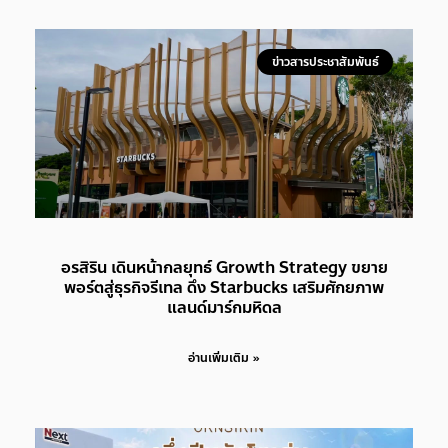
ข่าวสารประชาสัมพันธ์
อรสิริน เดินหน้ากลยุทธ์ Growth Strategy ขยาย
พอร์ตสู่ธุรกิจรีเทล ดึง Starbucks เสริมศักยภาพ
แลนด์มาร์กมหิดล
อ่านเพิ่มเติม »