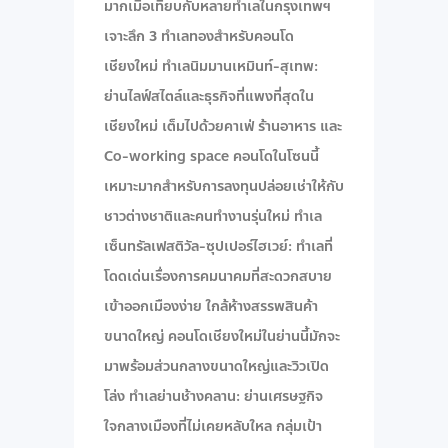
มากเมื่อเทียบกับหลายทำเลในกรุงเทพฯ
เจาะลึก 3 ทำเลทองสำหรับคอนโด
เชียงใหม่ ทำเลนิมมานเหมินท์-สุเทพ:
ย่านไลฟ์สไตล์และธุรกิจที่แพงที่สุดใน
เชียงใหม่ เต็มไปด้วยคาเฟ่ ร้านอาหาร และ
Co-working space คอนโดในโซนนี้
เหมาะมากสำหรับการลงทุนปล่อยเช่าให้กับ
ชาวต่างชาติและคนทำงานรุ่นใหม่ ทำเล
เซ็นทรัลเฟสติวัล-ซุปเปอร์ไฮเวย์: ทำเลที่
โดดเด่นเรื่องการคมนาคมที่สะดวกสบาย
เข้าออกเมืองง่าย ใกล้ห้างสรรพสินค้า
ขนาดใหญ่ คอนโดเชียงใหม่ในย่านนี้มักจะ
มาพร้อมส่วนกลางขนาดใหญ่และวิวเปิด
โล่ง ทำเลย่านช้างคลาน: ย่านเศรษฐกิจ
ใจกลางเมืองที่ไม่เคยหลับใหล กลุ่มเป้า