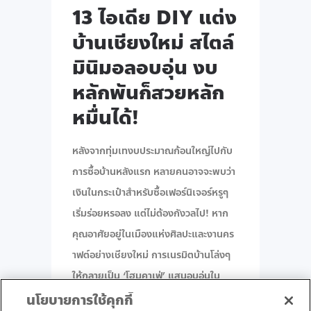
13 ไอเดีย DIY แต่ง
บ้านเชียงใหม่ สไตล์
มินิมอลอบอุ่น งบ
หลักพันก็สวยหลัก
หมื่นได้!
หลังจากทุ่มเทงบประมาณก้อนใหญ่ไปกับ
การซื้อบ้านหลังแรก หลายคนอาจจะพบว่า
เงินในกระเป๋าสำหรับซื้อเฟอร์นิเจอร์หรูๆ
เริ่มร่อยหรอลง แต่ไม่ต้องกังวลไป! หาก
คุณอาศัยอยู่ในเมืองแห่งศิลปะและงานคร
าฟต์อย่างเชียงใหม่ การเนรมิตบ้านโล่งๆ
ให้กลายเป็น ‘โฮมคาเฟ่’ แสนอบอุ่นใน
สไตล์มินิมอล-มูจิ (Minimal & Muji) นั้น
นโยบายการใช้คุกกี้