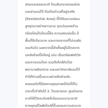
สงบและธรรมชาติ โซนสันทรายตอนล่าง
และย่านแม่โจ้ ถือเป็นทำเลที่อยู่อาศัย
(Residential Area) ที่ได้รับความนิยม
สูงสุดมาอย่างยาวนาน จุดเด่นของบ้าน
เชียงใหม่ในโซนนี้คือ ความสงบร่มรื่น มี
พื้นที่สีเขียวมาก และการจราจรที่ไม่แออัด
จนเกินไป นอกจากนี้ยังตั้งอยู่ไม่ไกลจาก
แหล่งช้อปปิ้งใหญ่ เช่น เซ็นทรัลเฟสติวัล
และกาดรวมโชค รวมถึงใกล้กับโรง
พยาบาลสันทราย และมหาวิทยาลัยแม่โจ้
ทำให้ทำเลนี้เหมาะอย่างยิ่งสำหรับ
ครอบครัวที่ต้องการคุณภาพชีวิตที่ดีใน
ราคาที่เข้าถึงได้ 2. โซนหางดง: ศูนย์กลาง
การใช้ชีวิตระดับพรีเมียมและนานาชาติ
หากคุณมีไลฟ์สไตล์ที่ชื่นชอบความสะดวก