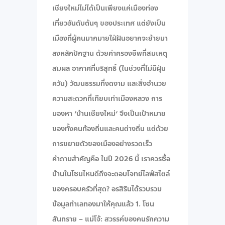
เชียงใหม่ไม่ได้เป็นเพียงแค่เมืองท่อง
เที่ยวอันดับต้นๆ ของประเทศ แต่ยังเป็น
เมืองที่ผู้คนมากมายใฝ่ฝันอยากจะย้ายมา
ลงหลักปักฐาน ด้วยค่าครองชีพที่สมเหตุ
สมผล อากาศที่บริสุทธิ์ (ในช่วงที่ไม่มีฝุ่น
ควัน) วัฒนธรรมที่งดงาม และสิ่งอำนวย
ความสะดวกที่เทียบเท่าเมืองหลวง การ
มองหา ‘บ้านเชียงใหม่‘ จึงเป็นเป้าหมาย
ของทั้งคนท้องถิ่นและคนต่างถิ่น แต่ด้วย
การขยายตัวของเมืองอย่างรวดเร็ว
คำถามสำคัญคือ ในปี 2026 นี้ เราควรซื้อ
บ้านในโซนไหนดีถึงจะตอบโจทย์ไลฟ์สไตล์
ของครอบครัวที่สุด? อรสิรินได้รวบรวม
ข้อมูลทำเลทองมาให้คุณแล้ว 1. โซน
สันทราย – แม่โจ้: สวรรค์ของคนรักความ