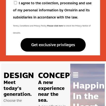
I agree to the collection, processing and use
of my personal information by Ornsirin and its
subsidiaries in accordance with the law.
Terms, Conditions and Privacy Policy
Please click here
to check the Privacy Notice of
Ornsirin.
Get exclusive privileges
DESIGN
CONCEPT
Meet
A new
Happin
today’s
experience
In the
generation.
near the
sea.
Choose the