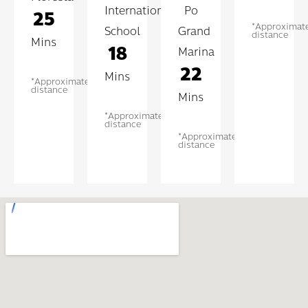
International
Po
25
*Approximat
School
Grand
distance
Mins
18
Marina
22
Mins
*Approximate
distance
Mins
*Approximate
distance
*Approximate
distance