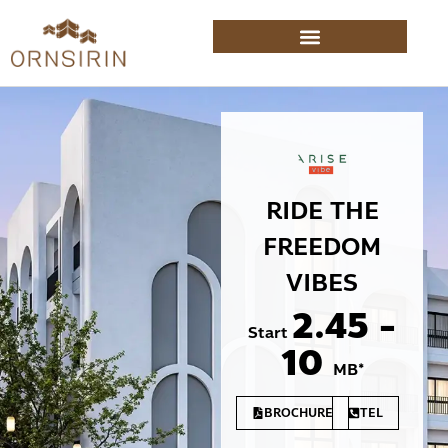
RIDE THE
FREEDOM
VIBES
2.45 -
Start
10
MB*
BROCHURE
TEL