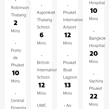
•
Hospital
•
•
Robinson
10
Kajonkiet
Phuket
Thalang
Mins
Thalang
International
2
School
Airport
Mins
•
6
12
Bangkok
•
Mins
Mins
Hospital
Porto
20
•
•
de
Mins
British
Phuket
Phuket
International
Boat
10
•
School
Lagoon
Mins
Vachira
12
13
Phuket
•
Mins
Mins
22
Central
Mins
UWC
• Ao
Floresta