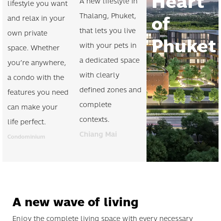
Heart
A new lifestyle in
lifestyle you want
of
Thalang, Phuket,
and relax in your
that lets you live
own private
Phuket
with your pets in
space. Whether
a dedicated space
you’re anywhere,
with clearly
a condo with the
defined zones and
features you need
complete
can make your
contexts.
life perfect.
Chiang Mai
Condominium
A new wave of living
Enjoy the complete living space with every necessary