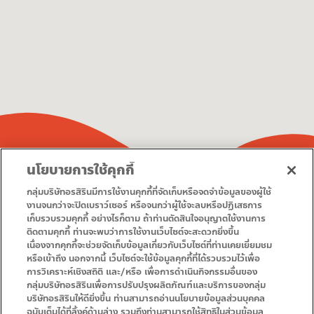
นโยบายการใช้คุกกี้
Destination
Map
กลุ่มบริษัทอรสิรินมีการใช้งานคุกกี้ที่จัดเก็บหรือจดจำข้อมูลของผู้ใช้
งานจนกว่าจะปิดเบราว์เซอร์ หรือจนกว่าผู้ใช้จะลบหรือปฏิเสธการ
เก็บรวบรวมคุกกี้ อย่างไรก็ตาม ถ้าท่านตัดสินใจอนุญาตใช้งานการ
• Homepage
• Promotion
ติดตามคุกกี้ ท่านจะพบว่าการใช้งานเว็บไซต์จะสะดวกยิ่งขึ้น
• Service
• Contact Us
เนื่องจากคุกกี้จะช่วยจัดเก็บข้อมูลเกี่ยวกับเว็บไซต์ที่ท่านเคยเยี่ยมชม
หรือเข้าถึง นอกจากนี้ เว็บไซต์จะใช้ข้อมูลคุกกี้ที่ได้รวบรวมไว้เพื่อ
การวิเคราะห์เชิงสถิติ และ/หรือ เพื่อการดำเนินกิจกรรมอื่นของ
กลุ่มบริษัทอรสิรินเพื่อการปรับปรุงผลิตภัณฑ์และบริการของกลุ่ม
บริษัทอรสิรินให้ดียิ่งขึ้น ท่านสามารถอ่านนโยบายข้อมูลส่วนบุคคล
ฉบับเต็มได้ที่ลิ้งค์ด้านล่าง รวมถึงท่านสามารถใช้สิทธิในส่วนข้อมูล