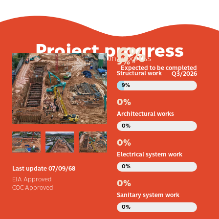
Project progress
6
%
Construction progress
9
%
Expected to be completed
Structural work
Q3/2026
Approximate Progress
9%
0
%
Architectural works
Approximate Progress
0%
0
%
Electrical system work
Approximate Progress
0%
Last update 07/09/68
EIA Approved
0
%
COC Approved
Sanitary system work
Approximate Progress
0%