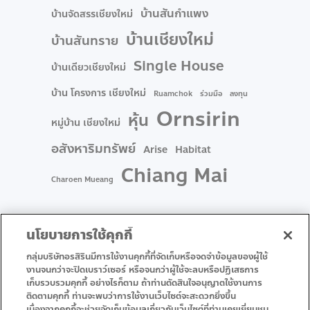
บ้านสันกำแพง
บ้านจัดสรรเชียงใหม่
บ้านเชียงใหม่
บ้านสันทราย
Single House
บ้านเดียวเชียงใหม่
บ้าน โครงการ เชียงใหม่
Ruamchok
ร่วมมือ
ลงทุน
Ornsirin
หุ้น
หมู่บ้าน เชียงใหม่
อสังหาริมทรัพย์
Arise
Habitat
Chiang Mai
Charoen Mueang
นโยบายการใช้คุกกี้
กลุ่มบริษัทอรสิรินมีการใช้งานคุกกี้ที่จัดเก็บหรือจดจำข้อมูลของผู้ใช้
งานจนกว่าจะปิดเบราว์เซอร์ หรือจนกว่าผู้ใช้จะลบหรือปฏิเสธการ
• Homepage
• Promotion
เก็บรวบรวมคุกกี้ อย่างไรก็ตาม ถ้าท่านตัดสินใจอนุญาตใช้งานการ
ติดตามคุกกี้ ท่านจะพบว่าการใช้งานเว็บไซต์จะสะดวกยิ่งขึ้น
• Service
• Contact Us
เนื่องจากคุกกี้จะช่วยจัดเก็บข้อมูลเกี่ยวกับเว็บไซต์ที่ท่านเคยเยี่ยมชม