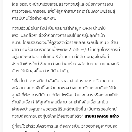
โดย ธอส. จะเข้ามาช่วยเสริมสร้างความรู้และวินัยทางการเงิน
การวางแผนการออม เพื่อให้ลูกค้าสามารถเตรียมความพร้อมสู่
การมีบ้านได้อย่างเหมาะสม
ความร่วมมือในครั้งนี้ เป็นกลยุทธ์สำคัญที่ ORN นำมาใช้
เพื่อ ‘ปลดล็อก’ ข้อจำกัดทางการเงินให้แก่กลุ่มลูกค้าเป้า
หมาย โดยมอบวงเงินให้กู้สูงสุดต่อรายหลักประกันไม่เกิน 3 ล้าน
บาท มาพร้อมอัตราดอกเบี้ยพิเศษ 2.745 %/ปี ในกลุ่มโครงการที่
อยู่อาศัยระดับราคาไม่เกิน 3 ล้านบาท ที่มีดีมานด์สูงในพื้นที่
จังหวัดเชียงใหม่ ซึ่งคาดว่าจะเข้ามาช่วย ผลักดันยอดขาย ของบริ
ษัทฯ ให้เพิ่มสูงขึ้นอย่างมีนัยสำคัญ
“เชื่อมั่นว่า การผนึกกำลังกับ ธอส. ผ่านโครงการเตรียมความ
พร้อมทางการเงินนี้ จะช่วยลดช่องว่างและสร้างความมั่นใจให้กับ
ลูกค้าที่ต้องการมีบ้าน แต่ยังไม่พร้อมด้านเอกสารหรือความเข้าใจ
ด้านสินเชื่อ ทำให้ลูกค้ากลุ่มนี้สามารถเข้าถึงสินเชื่อและเป็น
เจ้าของบ้านคุณภาพของอรสิรินได้ง่ายยิ่งขึ้น เป็นการตอบโจทย์
ความต้องการของผู้บริโภคได้อย่างแท้จริง”
นายอรรคเดช กล่าว
ผู้ที่สนใจเข้าร่วมโครงการและต้องการเป็นเจ้าของที่อยู่อาศัยของ