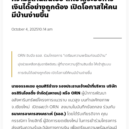
เงินได้อย่างถูกต้อง เปิดโอกาสให้คน
มีบ้านง่ายขึ้น
October 4, 2025
10:14 am
ORN จับมือ ธอส. ร่วมโครงการ “เตรียมความพร้อมก่อนมีบ้าน”
มุ่งช่วยเหลือกลุ่มอาชีพอิสระ ผู้ที่ขาดความรู้ด้านสินเชื่อ ให้เข้าสู่ระบบ
การเงินได้อย่างถูกต้อง เปิดโอกาสให้คนมีบ้านง่ายขึ้น
นายอรรคเดช อุดมศิริธำรง รองประธานเจ้าหน้าที่บริหาร บริษัท
อรสิรินโฮลดิ้ง จํากัด(มหาชน) หรือ ORN
ผู้นำการพัฒนา
อสังหาริมทรัพย์โครงการแนวราบ แนวสูง บนทำเลศักยภาพ
จ.เชียงใหม่ เปิดเผยว่า ORN ลงนามในบันทึกข้อตกลง ร่วมกับ
ธนาคารอาคารสงเคราะห์ (ธอส.)
โดยได้รับเกียรติจาก คุณ
กรรณิกา ไกยสิทธิ์ ผู้จัดการเขตเชียงใหม่ ในการเข้าร่วมโครงการ
ส่งเสริมความรู้และวินัยทางการเงิน เพื่อเตรียมความพร้อมก่อนมี