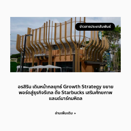
ข่าวสารประชาสัมพันธ์
อรสิริน เดินหน้ากลยุทธ์ Growth Strategy ขยาย
พอร์ตสู่ธุรกิจรีเทล ดึง Starbucks เสริมศักยภาพ
แลนด์มาร์กมหิดล
อ่านเพิ่มเติม »