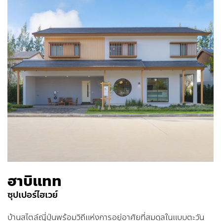
ฮาบิแทท
ซุปเปอร์ไฮเวย์
บ้านสไตล์ญี่ปุ่นพร้อมวิถีแห่งการอยู่อาศัยที่สมดุลในแบบตะวัน