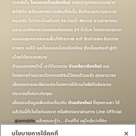
ทุกหลังใน
โครงการบ้านเชียงใหม่
ของเราถูกออกแบบอย่าง
พิถีพิถัน พร้อมสภาพแวดล้อมที่ร่มรื่น สิ่งอำนวยความสะดวก
ครบครัน ไม่ว่าจะเป็นสโมสร สระว่ายน้ำ ฟิตเนส สวนสาธารณะ
และระบบรักษาความปลอดภัยตลอด 24 ชั่วโมง โครงการของเรา
ครอบคลุมหลากหลายพื้นที่ศักยภาพ อาทิ สันกำแพง สันทราย
หางดง แม่โจ้ และโซนรอบเมืองเชียงใหม่ ซึ่งเชื่อมต่อเข้าสู่ตัว
เมืองได้สะดวกสบาย
ด้านบนของหน้านี้ เราได้รวบรวม
บ้านเดี่ยวเชียงใหม่
และ
โครงการบ้านน่าสนใจจากอรสิรินไว้ครบถ้วนแล้ว คุณสามารถ
เลือกชมรายละเอียดแต่ละโครงการได้ตามไลฟ์สไตล์และงบ
ประมาณที่เหมาะกับคุณ
เยี่ยมชมข้อมูลเพิ่มเติมเกี่ยวกับ
บ้านเชียงใหม่
ที่คุณตามหา ได้
แล้ววันนี้ที่เว็บไซต์ของเรา หรือติดต่อเราผ่านทาง Line Official
:
@ornsirin
แล้วคุณจะรู้ว่า… บ้านที่ใช่ อยู่ใกล้กว่าที่คิด
นโยบายการใช้คุกกี้