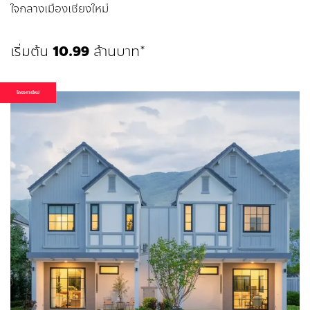
ใจกลางเมืองเชียงใหม่
เริ่มต้น
10.99
ล้านบาท*
โครงการใหม่