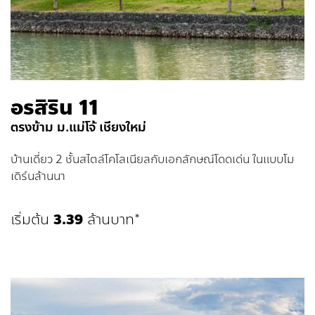
อรสิริน 11
ตรงข้าม ม.แม่โจ้ เชียงใหม่
บ้านเดี่ยว 2 ชั้นสไตล์โคโลเนียลกับเอกลักษณ์โดดเด่น ในแบบโม
เดิร์นล้านนา
เริ่มต้น
3.39
ล้านบาท*