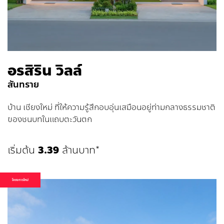
อรสิริน วิลล์
สันทราย
บ้าน เชียงใหม่ ที่ให้ความรู้สึกอบอุ่นเสมือนอยู่ท่ามกลางธรรมชาติ
ของชนบทในแถบตะวันตก
เริ่มต้น
3.39
ล้านบาท*
โครงการใหม่