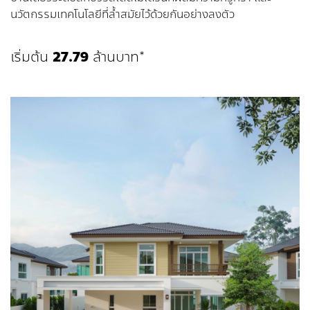
นวัตกรรมเทคโนโลยีที่ล้ำสมัยไว้ด้วยกันอย่างลงตัว
เริ่มต้น
27.79
ล้านบาท*