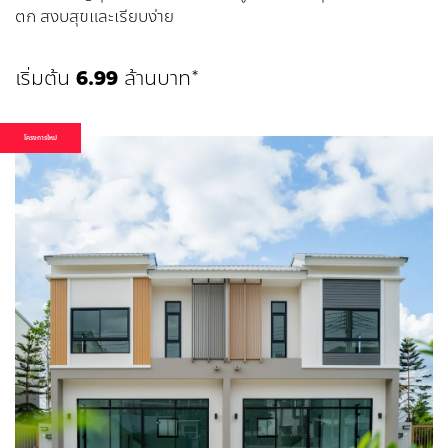
ตก สงบสุขและเรียบง่าย
เริ่มต้น
6.99
ล้านบาท*
โครงการใหม่