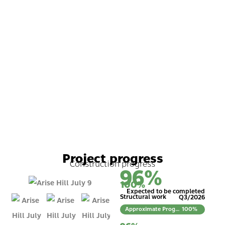
Project progress
Construction progress
96
%
100
%
Expected to be completed
Structural work
Q3/2026
Approximate Progress
100%