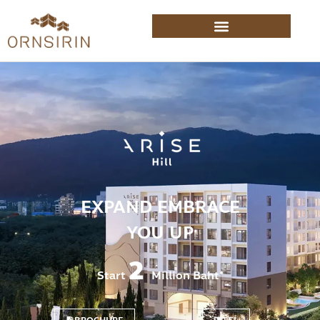
EXPAND EMBRACE
YOU UP
2
Start
Million Baht*