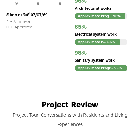
96
%
Architectural works
อัปเดต ณ วันที่ 07/07/69
Approximate Progress
96%
EIA Approved
85
%
COC Approved
Electrical system work
Approximate Progress
85%
98
%
Sanitary system work
Approximate Progress
98%
Project Review
Project Tour, Conversations with Residents and Living
Experiences