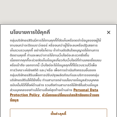
นโยบายการใช้คุกกี้
Destination
Map
กลุ่มบริษัทอรสิรินมีการใช้งานคุกกี้ที่จัดเก็บหรือจดจำข้อมูลของผู้ใช้
งานจนกว่าจะปิดเบราว์เซอร์ หรือจนกว่าผู้ใช้จะลบหรือปฏิเสธการ
เก็บรวบรวมคุกกี้ อย่างไรก็ตาม ถ้าท่านตัดสินใจอนุญาตใช้งานการ
• Homepage
• Promotion
ติดตามคุกกี้ ท่านจะพบว่าการใช้งานเว็บไซต์จะสะดวกยิ่งขึ้น
• Service
• Contact Us
เนื่องจากคุกกี้จะช่วยจัดเก็บข้อมูลเกี่ยวกับเว็บไซต์ที่ท่านเคยเยี่ยมชม
หรือเข้าถึง นอกจากนี้ เว็บไซต์จะใช้ข้อมูลคุกกี้ที่ได้รวบรวมไว้เพื่อ
การวิเคราะห์เชิงสถิติ และ/หรือ เพื่อการดำเนินกิจกรรมอื่นของ
กลุ่มบริษัทอรสิรินเพื่อการปรับปรุงผลิตภัณฑ์และบริการของกลุ่ม
บริษัทอรสิรินให้ดียิ่งขึ้น ท่านสามารถอ่านนโยบายข้อมูลส่วนบุคคล
ฉบับเต็มได้ที่ลิ้งค์ด้านล่าง รวมถึงท่านสามารถใช้สิทธิในส่วนข้อมูล
ส่วนบุคคลของท่านได้ตามลิ้งค์สุดท้ายด้านล่าง
Personal Data
Protection Policy
คำร้องขอเปลี่ยนแปลงสิทธิของเจ้าของ
ข้อมูล
Tel : 053 333 666
ตั้งค่าคุกกี้