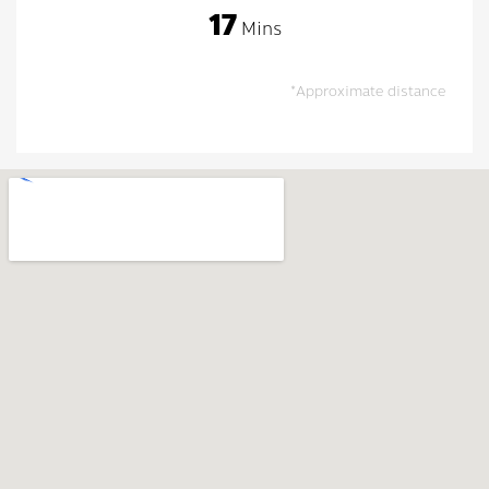
• Chiang Mai University
17
Mins
*Approximate distance